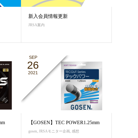
新入会員情報更新
JRSA案内
SEP
26
2021
mm
【GOSEN】TEC POWER1.25mm
gosen
,
JRSAモニター企画
,
感想