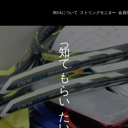
JRSAについて
ストリングモニター
会員
が
っ
あ
て
な
も
た
ら
に
い
た
い