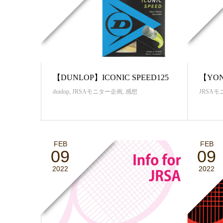
【DUNLOP】ICONIC SPEED125
【YON
dunlop
,
JRSAモニター企画
,
感想
JRSA
FEB
FEB
09
09
2022
2022