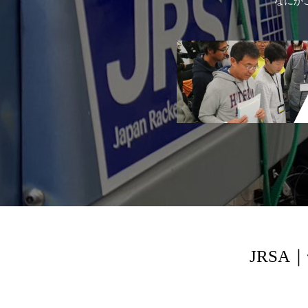
なにか
JRS