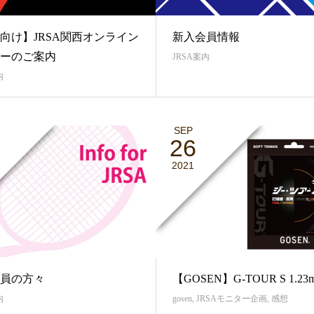
向け】JRSA関西オンライン
新入会員情報
ーのご案内
JRSA案内
内
SEP
26
2021
員の方々
【GOSEN】G-TOUR S 1.23
内
gosen
,
JRSAモニター企画
,
感想