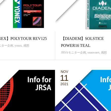
EX】POLYTOUR REV125
【DIADEM】SOLSTICE
POWER16 TEAL
モニター企画
,
yonex
,
感想
JRSAモニター企画
,
snauwaert
,
感想
NOV
11
2021