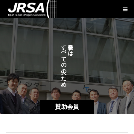
す
え
べ
は
て
の
の
た
め
。
賛助会員