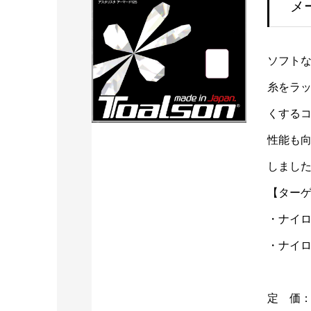
メ
ソフト
糸をラッ
くする
性能も
しまし
【ター
・ナイロ
・ナイ
定 価：3