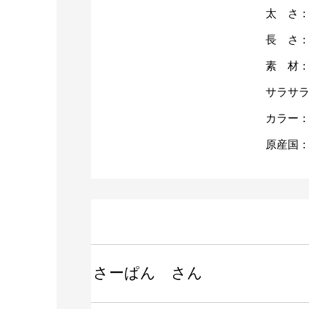
太 さ：1
長 さ：
素 材
サラサ
カラー
原産国
さーぱん さん