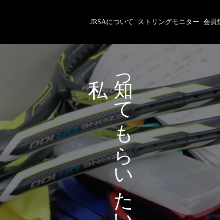
JRSAについて
ストリングモニター
会員
が
っ
あ
て
な
も
た
ら
に
い
た
い