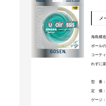
メ
海島構
ボールの
コーティ
れずに楽
型 番：T
定 価：3
ゲージ：1