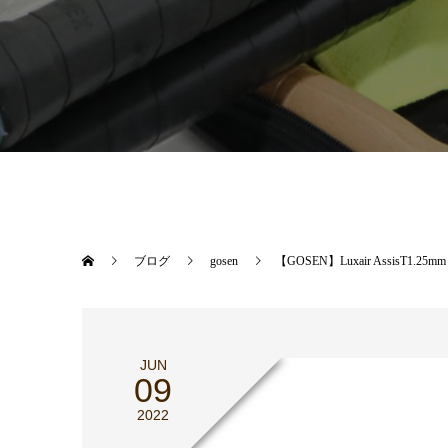
ブログ
gosen
【GOSEN】Luxair AssisT1.25mm
JUN
09
2022