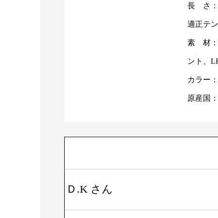
長 さ：1
適正テンシ
素 材
ント、L
カラー：
原産国
Ｄ.K さん