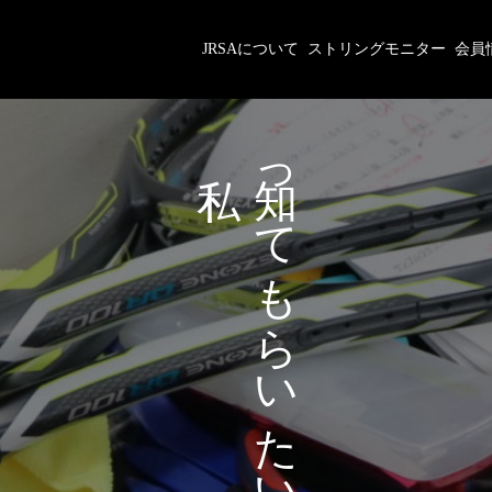
JRSAについて
ストリングモニター
会員
が
っ
あ
て
な
も
た
ら
に
い
た
い