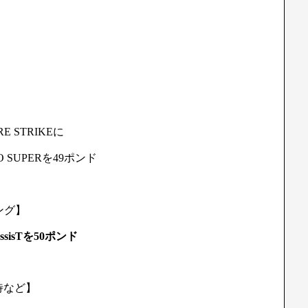
RE STRIKEに
O SUPERを49ポンド
ング】
 AssisTを50ポンド
待など】