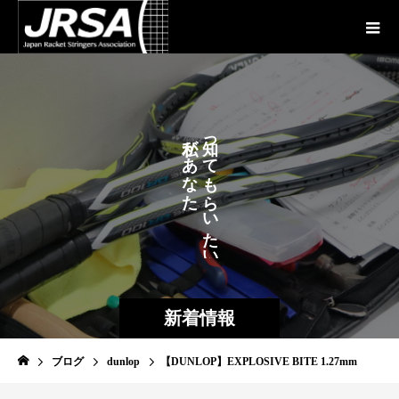
が
っ
あ
て
な
も
た
ら
に
い
た
い
新着情報
ブログ
dunlop
【DUNLOP】EXPLOSIVE BITE 1.27mm