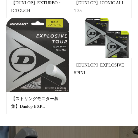
【DUNLOP】EXTURBO・
【DUNLOP】ICONIC ALL
ICTOUCH...
1.25...
【DUNLOP】EXPLOSIVE
SPIN1...
【ストリングモニター募
集】Dunlop EXP...