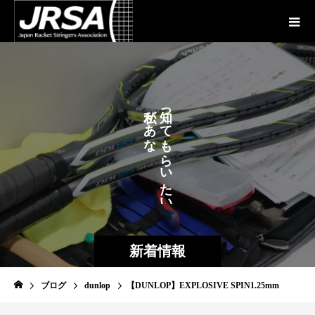
が
っ
あ
て
な
も
た
ら
に
い
た
い
新着情報
ブログ
dunlop
【DUNLOP】EXPLOSIVE SPIN1.25mm