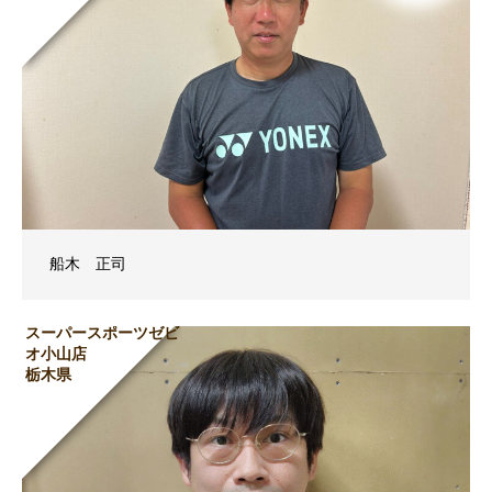
船木 正司
スーパースポーツゼビ
オ小山店
栃木県