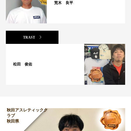
荒木 良平
TRAST
松田 俊佑
秋田アスレティックク
ラブ
秋田県