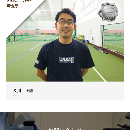
NASこしがや
埼玉県
及川 正隆