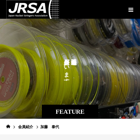
が
に
い
ま
す
。
FEATURE
会員紹介
加藤 泰代