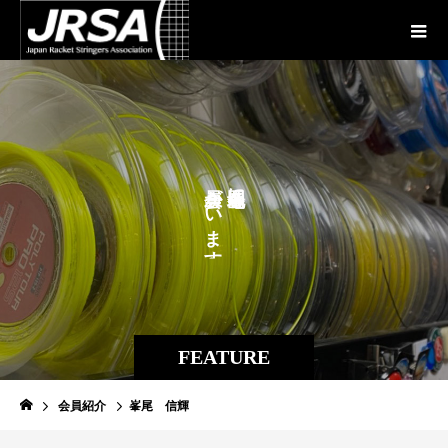
が
に
い
ま
す
。
FEATURE
会員紹介
峯尾 信輝