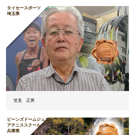
タイセースポーツ
埼玉県
笠見 正男
ビーンズドームジュニ
アテニススクール
兵庫県