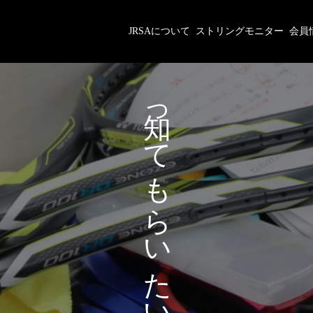
JRSAについて
ストリングモニター
会員
が
っ
あ
て
な
も
た
ら
に
い
た
い