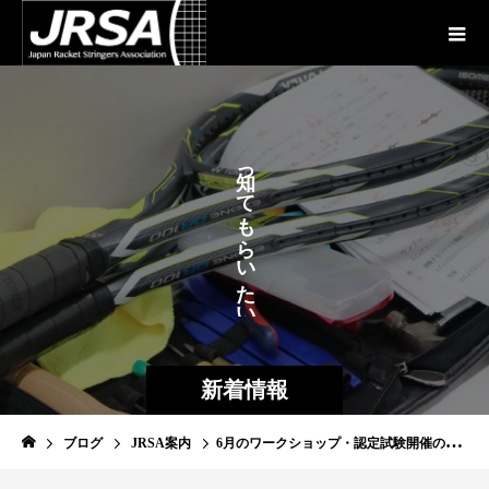
が
っ
て
も
ら
い
た
い
新着情報
ブログ
JRSA案内
6月のワークショップ・認定試験開催のご案内