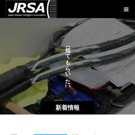
が
っ
あ
て
も
ら
い
た
い
新着情報