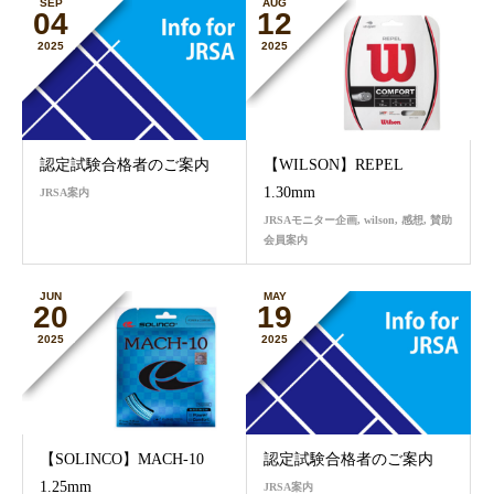
SEP
AUG
04
12
2025
2025
認定試験合格者のご案内
【WILSON】REPEL
1.30mm
JRSA案内
JRSAモニター企画
,
wilson
,
感想
,
賛助
会員案内
JUN
MAY
20
19
2025
2025
【SOLINCO】MACH-10
認定試験合格者のご案内
1.25mm
JRSA案内