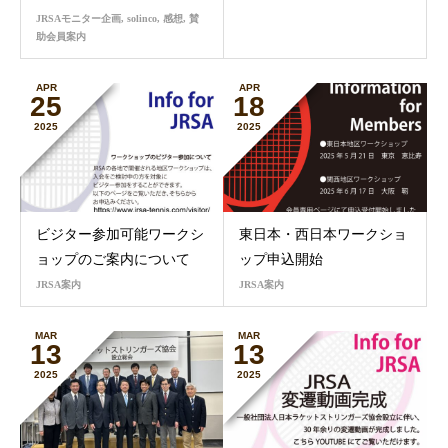
JRSAモニター企画
,
solinco
,
感想
,
賛
助会員案内
APR
APR
25
18
2025
2025
ビジター参加可能ワークシ
東日本・西日本ワークショ
ョップのご案内について
ップ申込開始
JRSA案内
JRSA案内
MAR
MAR
13
13
2025
2025