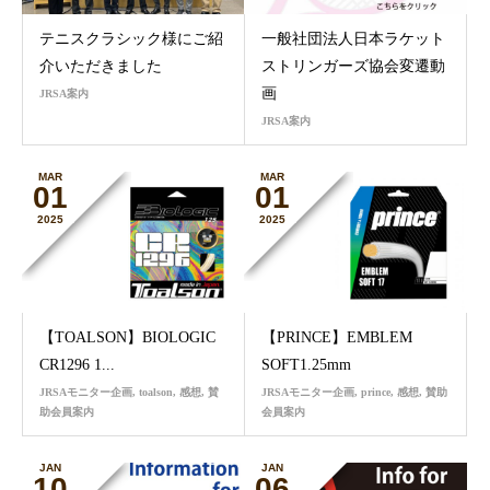
テニスクラシック様にご紹
一般社団法人日本ラケット
介いただきました
ストリンガーズ協会変遷動
画
JRSA案内
JRSA案内
MAR
MAR
01
01
2025
2025
【TOALSON】BIOLOGIC
【PRINCE】EMBLEM
CR1296 1...
SOFT1.25mm
JRSAモニター企画
,
toalson
,
感想
,
賛
JRSAモニター企画
,
prince
,
感想
,
賛助
助会員案内
会員案内
JAN
JAN
10
06