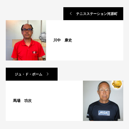
テニスステーション河原町
川中 康史
ジュ・ド・ポーム
馬場 功次