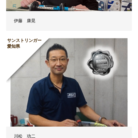
伊藤 康晃
サンストリンガー
愛知県
川松 功二