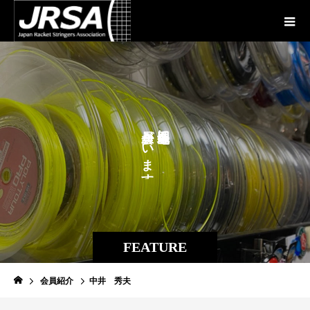
が
に
い
ま
す
。
FEATURE
会員紹介
中井 秀夫