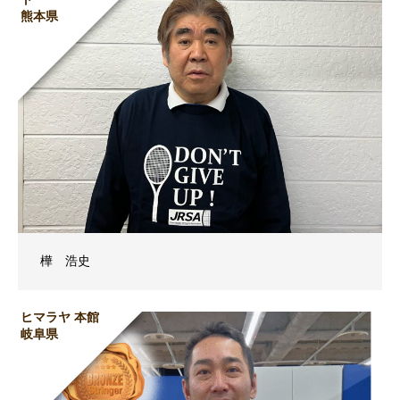
熊本県
樺 浩史
ヒマラヤ 本館
岐阜県