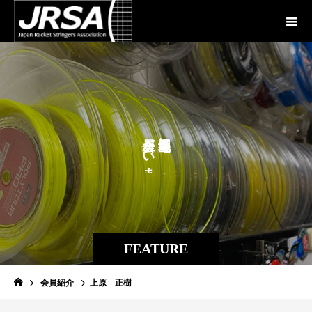
が
に
い
ま
す
。
FEATURE
会員紹介
上原 正樹