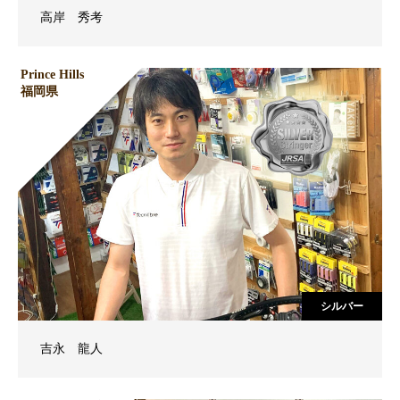
高岸 秀考
Prince Hills
福岡県
シルバー
吉永 龍人