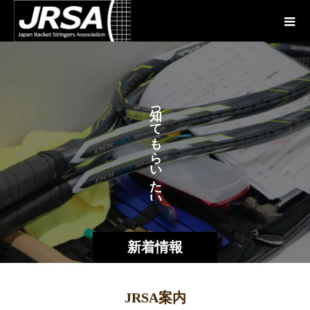
が
っ
あ
て
も
ら
い
た
い
新着情報
JRSA案内