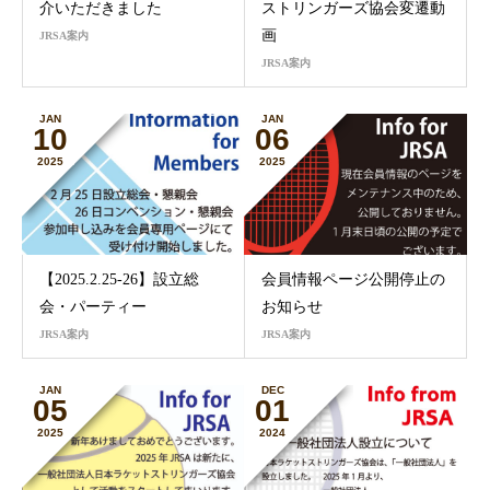
介いただきました
ストリンガーズ協会変遷動
画
JRSA案内
JRSA案内
JAN
JAN
10
06
2025
2025
【2025.2.25-26】設立総
会員情報ページ公開停止の
会・パーティー
お知らせ
JRSA案内
JRSA案内
JAN
DEC
05
01
2025
2024