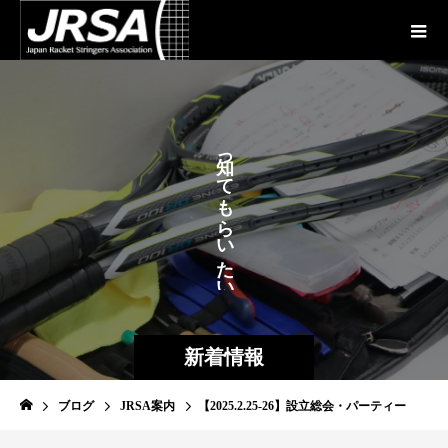
が
っ
あ
て
も
ら
い
た
い
新着情報
ブログ
JRSA案内
【2025.2.25-26】設立総会・パーティー