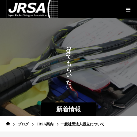
が
っ
あ
て
も
ら
い
た
い
新着情報
ブログ
JRSA案内
一般社団法人設立について