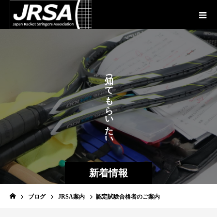
が
っ
あ
て
も
ら
い
た
い
新着情報
ブログ
JRSA案内
認定試験合格者のご案内