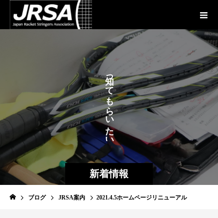
が
っ
あ
て
も
ら
い
た
い
新着情報
ブログ
JRSA案内
2021.4.5ホームページリニューアル