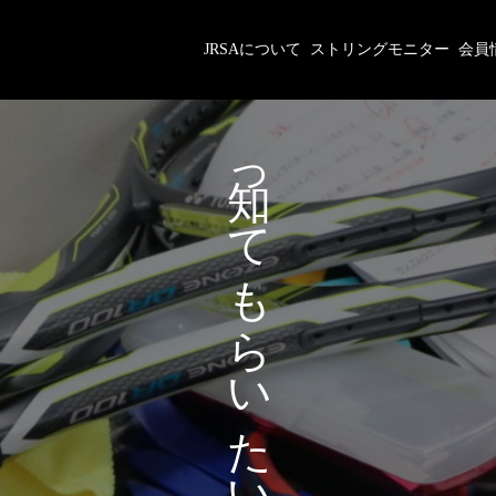
JRSAについて
ストリングモニター
会員
が
っ
あ
て
な
も
た
ら
に
い
た
い