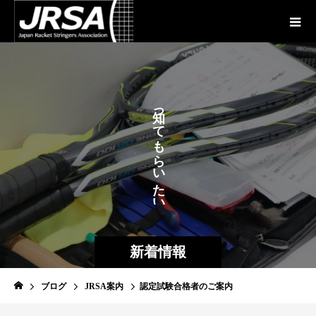
が
っ
あ
て
も
ら
い
た
い
新着情報
ブログ
JRSA案内
認定試験合格者のご案内